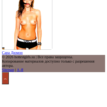
Сара Дюмон
© 2026 hottestgirls.su | Все права защищены.
Копирование материалов доступно только с разрешения
автора.
Sitemap
|
А-Я