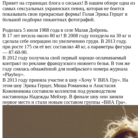
Привет на страницах блога о сиськах! В нашем обзоре одна из
самых сексуальных украинских певиц, которая не боится
показывать свои прекрасные формы! Голая Эрика Герцег в
большой подборке пикантных фотографий.
Родилась 5 июля 1988 года в селе Малая Добронь.
В 17 лет весила около 80 кг! В 2008 году похудела на 30 кг и
сделала себе операцию по увеличению груди. В 2013 году,
при росте 175 см её вес составлял 48 кг, а параметры фигуры
— 87-60-90.
В 2012 году получила свой первый хорошо оплачиваемый
контракт по рекламе французского нижнего белья. В том же
году снялась обнажённой для ноябрьского номера журнала
«Playboy».
В 2013 году приняла участие в шоу «Хочу V ВИА Гру». На
этом шоу Эрика Герцег, Миша Романова и Анастасия
Кожевникова составили коллектив под руководством
наставницы Надежды Мейхер. В финале шоу они заняли
первое место и стали новым составом группы «ВИА Гра».