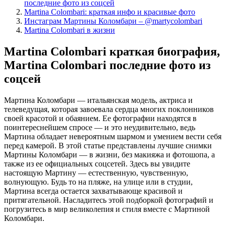
последние фото из соцсей
Martina Colombari: краткая инфо и красивые фото
Инстаграм Мартины Коломбари – @martycolombari
Martina Colombari в жизни
Martina Colombari краткая биография,
Martina Colombari последние фото из
соцсей
Мартина Коломбари — итальянская модель, актриса и
телеведущая, которая завоевала сердца многих поклонников
своей красотой и обаянием. Ее фотографии находятся в
поинтереснейшем спросе — и это неудивительно, ведь
Мартина обладает невероятным шармом и умением вести себя
перед камерой. В этой статье представлены лучшие снимки
Мартины Коломбари — в жизни, без макияжа и фотошопа, а
также из ее официальных соцсетей. Здесь вы увидите
настоящую Мартину — естественную, чувственную,
волнующую. Будь то на пляже, на улице или в студии,
Мартина всегда остается захватывающе красивой и
притягательной. Насладитесь этой подборкой фотографий и
погрузитесь в мир великолепия и стиля вместе с Мартиной
Коломбари.