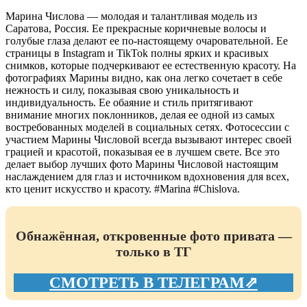
Марина Числова — молодая и талантливая модель из
Саратова, Россия. Ее прекрасные коричневые волосы и
голубые глаза делают ее по-настоящему очаровательной. Ее
страницы в Instagram и TikTok полны ярких и красивых
снимков, которые подчеркивают ее естественную красоту. На
фотографиях Марины видно, как она легко сочетает в себе
нежность и силу, показывая свою уникальность и
индивидуальность. Ее обаяние и стиль притягивают
внимание многих поклонников, делая ее одной из самых
востребованных моделей в социальных сетях. Фотосессии с
участием Марины Числовой всегда вызывают интерес своей
грацией и красотой, показывая ее в лучшем свете. Все это
делает выбор лучших фото Марины Числовой настоящим
наслаждением для глаз и источником вдохновения для всех,
кто ценит искусство и красоту. #Marina #Chislova.
Обнажённая, откровенные фото привата —
только в ТГ
СМОТРЕТЬ В ТЕЛЕГРАМ⇗