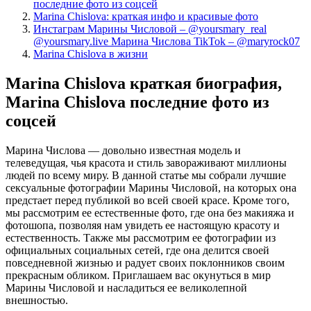
последние фото из соцсей
Marina Chislova: краткая инфо и красивые фото
Инстаграм Марины Числовой – @yoursmary_real
@yoursmary.live Марина Числова TikTok – @maryrock07
Marina Chislova в жизни
Marina Chislova краткая биография,
Marina Chislova последние фото из
соцсей
Марина Числова — довольно известная модель и
телеведущая, чья красота и стиль завораживают миллионы
людей по всему миру. В данной статье мы собрали лучшие
сексуальные фотографии Марины Числовой, на которых она
предстает перед публикой во всей своей красе. Кроме того,
мы рассмотрим ее естественные фото, где она без макияжа и
фотошопа, позволяя нам увидеть ее настоящую красоту и
естественность. Также мы рассмотрим ее фотографии из
официальных социальных сетей, где она делится своей
повседневной жизнью и радует своих поклонников своим
прекрасным обликом. Приглашаем вас окунуться в мир
Марины Числовой и насладиться ее великолепной
внешностью.