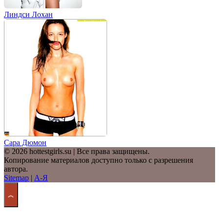
Линдси Лохан
Сара Дюмон
© 2026 hottestgirls.su | Все права защищены.
Копирование материалов доступно только с разрешения
автора.
Sitemap
|
А-Я