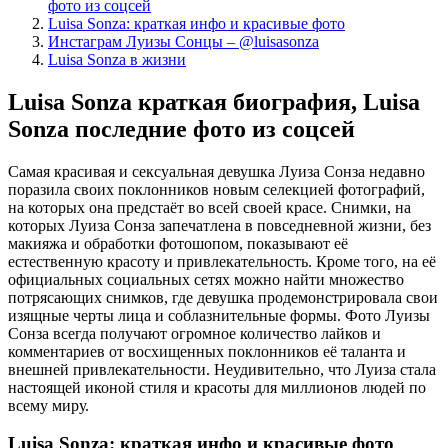
фото из соцсей
Luisa Sonza: краткая инфо и красивые фото
Инстаграм Луизы Сонцы – @luisasonza
Luisa Sonza в жизни
Luisa Sonza краткая биография, Luisa
Sonza последние фото из соцсей
Самая красивая и сексуальная девушка Луиза Сонза недавно
поразила своих поклонников новым селекцией фотографий,
на которых она предстаёт во всей своей красе. Снимки, на
которых Луиза Сонза запечатлена в повседневной жизни, без
макияжа и обработки фотошопом, показывают её
естественную красоту и привлекательность. Кроме того, на её
официальных социальных сетях можно найти множество
потрясающих снимков, где девушка продемонстрировала свои
изящные черты лица и соблазнительные формы. Фото Луизы
Сонза всегда получают огромное количество лайков и
комментариев от восхищенных поклонников её таланта и
внешней привлекательности. Неудивительно, что Луиза стала
настоящей иконой стиля и красоты для миллионов людей по
всему миру.
Luisa Sonza: краткая инфо и красивые фото