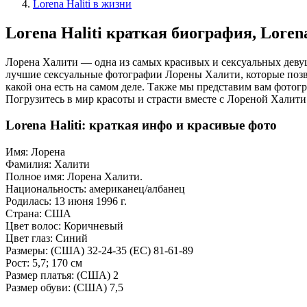
Lorena Haliti в жизни
Lorena Haliti краткая биография, Lorena
Лорена Халити — одна из самых красивых и сексуальных деву
лучшие сексуальные фотографии Лорены Халити, которые позво
какой она есть на самом деле. Также мы представим вам фото
Погрузитесь в мир красоты и страсти вместе с Лореной Халити
Lorena Haliti: краткая инфо и красивые фото
Имя: Лорена
Фамилия: Халити
Полное имя: Лорена Халити.
Национальность: американец/албанец
Родилась: 13 июня 1996 г.
Страна: США
Цвет волос: Коричневый
Цвет глаз: Синий
Размеры: (США) 32-24-35 (ЕС) 81-61-89
Рост: 5,7; 170 см
Размер платья: (США) 2
Размер обуви: (США) 7,5