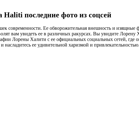
 Haliti последние фото из соцсей
шек современности. Ее обворожительная внешность и изящные 
лят вам увидеть ее в различных ракурсах. Вы увидите Лорену 
графии Лорены Халити с ее официальных социальных сетей, где 
 и насладитесь ее удивительной харизмой и привлекательностью