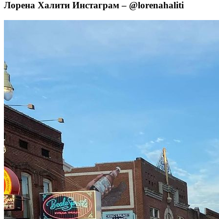
Лорена Халити Инстаграм – @lorenahaliti