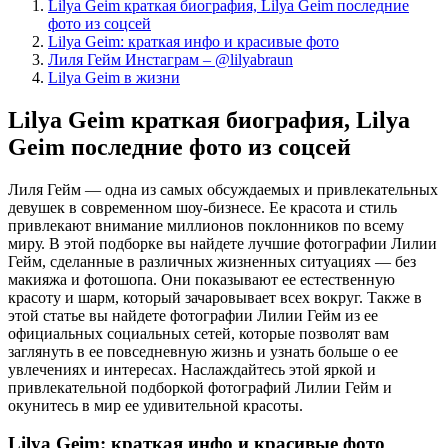
Lilya Geim краткая биография, Lilya Geim последние
фото из соцсей
Lilya Geim: краткая инфо и красивые фото
Лиля Гейм Инстаграм – @lilyabraun
Lilya Geim в жизни
Lilya Geim краткая биография, Lilya
Geim последние фото из соцсей
Лиля Гейм — одна из самых обсуждаемых и привлекательных
девушек в современном шоу-бизнесе. Ее красота и стиль
привлекают внимание миллионов поклонников по всему
миру. В этой подборке вы найдете лучшие фотографии Лилии
Гейм, сделанные в различных жизненных ситуациях — без
макияжа и фотошопа. Они показывают ее естественную
красоту и шарм, который зачаровывает всех вокруг. Также в
этой статье вы найдете фотографии Лилии Гейм из ее
официальных социальных сетей, которые позволят вам
заглянуть в ее повседневную жизнь и узнать больше о ее
увлечениях и интересах. Наслаждайтесь этой яркой и
привлекательной подборкой фотографий Лилии Гейм и
окунитесь в мир ее удивительной красоты.
Lilya Geim: краткая инфо и красивые фото