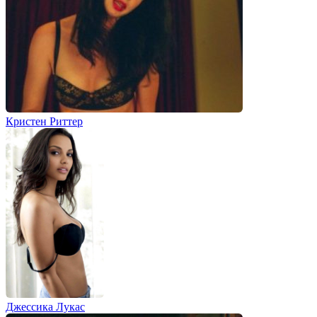
Кристен Риттер
Джессика Лукас