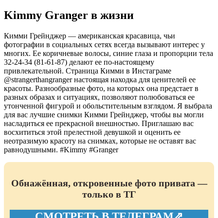
Kimmy Granger в жизни
Кимми Грейнджер — американская красавица, чьи
фотографии в социальных сетях всегда вызывают интерес у
многих. Ее коричневые волосы, синие глаза и пропорции тела
32-24-34 (81-61-87) делают ее по-настоящему
привлекательной. Страница Кимми в Инстаграме
@strangerthangranger настоящая находка для ценителей ее
красоты. Разнообразные фото, на которых она предстает в
разных образах и ситуациях, позволяют полюбоваться ее
утонченной фигурой и обольстительным взглядом. Я выбрала
для вас лучшие снимки Кимми Грейнджер, чтобы вы могли
насладиться ее прекрасной внешностью. Приглашаю вас
восхититься этой прелестной девушкой и оценить ее
неотразимую красоту на снимках, которые не оставят вас
равнодушными. #Kimmy #Granger
Обнажённая, откровенные фото привата —
только в ТГ
СМОТРЕТЬ В ТЕЛЕГРАМ⇗