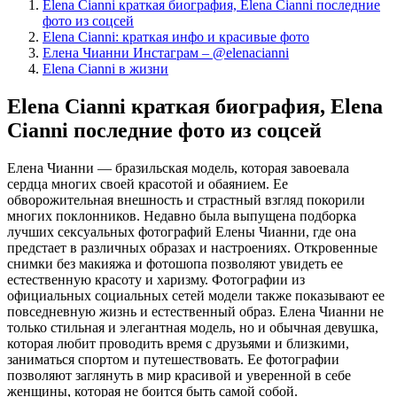
Elena Cianni краткая биография, Elena Cianni последние
фото из соцсей
Elena Cianni: краткая инфо и красивые фото
Елена Чианни Инстаграм – @elenacianni
Elena Cianni в жизни
Elena Cianni краткая биография, Elena
Cianni последние фото из соцсей
Елена Чианни — бразильская модель, которая завоевала
сердца многих своей красотой и обаянием. Ее
обворожительная внешность и страстный взгляд покорили
многих поклонников. Недавно была выпущена подборка
лучших сексуальных фотографий Елены Чианни, где она
предстает в различных образах и настроениях. Откровенные
снимки без макияжа и фотошопа позволяют увидеть ее
естественную красоту и харизму. Фотографии из
официальных социальных сетей модели также показывают ее
повседневную жизнь и естественный образ. Елена Чианни не
только стильная и элегантная модель, но и обычная девушка,
которая любит проводить время с друзьями и близкими,
заниматься спортом и путешествовать. Ее фотографии
позволяют заглянуть в мир красивой и уверенной в себе
женщины, которая не боится быть самой собой.