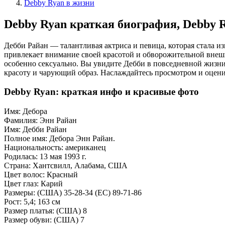
Debby Ryan в жизни
Debby Ryan краткая биография, Debby R
Дебби Райан — талантливая актриса и певица, которая стала и
привлекает внимание своей красотой и обворожительной внешн
особенно сексуально. Вы увидите Дебби в повседневной жизни,
красоту и чарующий образ. Наслаждайтесь просмотром и оцени
Debby Ryan: краткая инфо и красивые фото
Имя: Дебора
Фамилия: Энн Райан
Имя: Дебби Райан
Полное имя: Дебора Энн Райан.
Национальность: американец
Родилась: 13 мая 1993 г.
Страна: Хантсвилл, Алабама, США
Цвет волос: Красный
Цвет глаз: Карий
Размеры: (США) 35-28-34 (ЕС) 89-71-86
Рост: 5,4; 163 см
Размер платья: (США) 8
Размер обуви: (США) 7