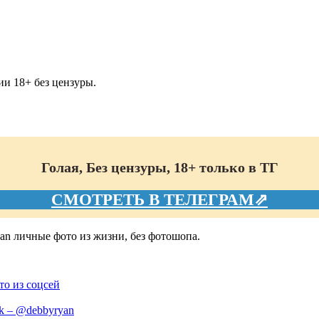
и 18+ без цензуры.
Голая, Без цензуры, 18+ только в ТГ
СМОТРЕТЬ В ТЕЛЕГРАМ⇗
an личные фото из жизни, без фотошопа.
то из соцсей
k – @debbyryan