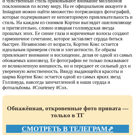
и чувственный стиль приковывают внимание миллионов
поклонников по всему миру. На ее официальном аккаунте в
Instagram можно найти множество потрясающих фотографий,
которые подчеркивают ее неповторимую привлекательность и
стиль. На каждом из снимков Кортни выглядит ошеломляюще
и притягательно, словно изящная голливудская звезда
прошлых эпох. Ее синие глаза и коричневые волосы создают
гармоничное сочетание, которое заставляет сердца биться
быстрее. Независимо от возраста, Кортни Кокс остается
идеальным примером стиля и элегантности. Ее образы
привлекают внимание и восхищение, делая ее одной из самых
обожаемых кинозвезд. Ее фотографии не только показывают
ее великолепную внешность, но и передают ее сильный дух и
уверенную женственность. Ввиду выдающейся красоты и
шарма Кортни Кокс остается одной из самых ярких звезд
Голливуда, навсегда запечатленной в наши сердца и
фотоальбомы. #Courteney #Cox.
Обнажённая, откровенные фото привата —
только в ТГ
СМОТРЕТЬ В ТЕЛЕГРАМ⇗