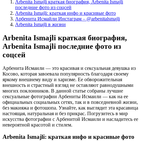
Arbenita Ismajli краткая биография, Arbenita Ismajli
последние фото из соцсей
Arbenita Ismajli: краткая инфо и красивые фото
Арбенита Исмайли Инстаграм – @arbenitalsmajli
Arbenita Ismajli в жизни
Arbenita Ismajli краткая биография,
Arbenita Ismajli последние фото из
соцсей
Арбенита Исмаили — это красивая и сексуальная девушка из
Косово, которая завоевала популярность благодаря своему
яркому внешнему виду и харизме. Ее обворожительная
внешность и страстный взгляд не оставляют равнодушными
многих поклонников. В данной статье собраны лучшие
сексуальные фотографии Арбениты Исмаили — как на ее
официальных социальных сетях, так и в повседневной жизни,
без макияжа и фотошопа. Узнайте, как выглядит эта красавица
настоящая, натуральная и без прикрас. Погрузитесь в мир
искусства фотографии с Арбенитой Исмаили и насладитесь ее
невероятной красотой и стилем.
Arbenita Ismajli: краткая инфо и красивые фото