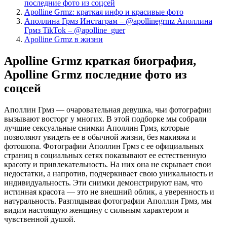
последние фото из соцсей
Apolline Grmz: краткая инфо и красивые фото
Аполлина Грмз Инстаграм – @apollinegrmz Аполлина
Грмз TikTok – @apolline_guer
Apolline Grmz в жизни
Apolline Grmz краткая биография,
Apolline Grmz последние фото из
соцсей
Аполлин Грмз — очаровательная девушка, чьи фотографии
вызывают восторг у многих. В этой подборке мы собрали
лучшие сексуальные снимки Аполлин Грмз, которые
позволяют увидеть ее в обычной жизни, без макияжа и
фотошопа. Фотографии Аполлин Грмз с ее официальных
страниц в социальных сетях показывают ее естественную
красоту и привлекательность. На них она не скрывает свои
недостатки, а напротив, подчеркивает свою уникальность и
индивидуальность. Эти снимки демонстрируют нам, что
истинная красота — это не внешний облик, а уверенность и
натуральность. Разглядывая фотографии Аполлин Грмз, мы
видим настоящую женщину с сильным характером и
чувственной душой.