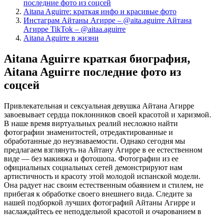
последние фото из соцсей
Aitana Aguirre: краткая инфо и красивые фото
Инстаграм Айтаны Агирре – @aita.aguirre Айтана
Агирре TikTok – @aitaa.aguirre
Aitana Aguirre в жизни
Aitana Aguirre краткая биография,
Aitana Aguirre последние фото из
соцсей
Привлекательная и сексуальная девушка Айтана Агирре
завоевывает сердца поклонников своей красотой и харизмой.
В наше время виртуальных реалий несложно найти
фотографии знаменитостей, отредактированные и
обработанные до неузнаваемости. Однако сегодня мы
предлагаем взглянуть на Айтану Агирре в ее естественном
виде — без макияжа и фотошопа. Фотографии из ее
официальных социальных сетей демонстрируют нам
артистичность и красоту этой молодой испанской модели.
Она радует нас своим естественным обаянием и стилем, не
прибегая к обработке своего внешнего вида. Следите за
нашей подборкой лучших фотографий Айтаны Агирре и
наслаждайтесь ее неподдельной красотой и очарованием в